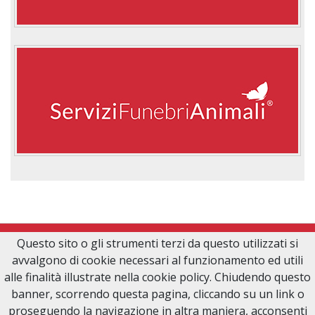
Questo sito o gli strumenti terzi da questo utilizzati si
avvalgono di cookie necessari al funzionamento ed utili
alle finalità illustrate nella cookie policy. Chiudendo questo
banner, scorrendo questa pagina, cliccando su un link o
© 2026 PSCT EVO SRL | Partita IVA: RO 47171589 | Tutti i diritti sono
proseguendo la navigazione in altra maniera, acconsenti
riservati | Comunicazione e Tecnologia di
PerSempreConTe.it
|
Privacy &